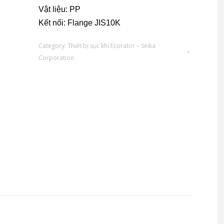
Vật liệu: PP
Kết nối: Flange JIS10K
Category:
Thiết bị sục khí Ecorator – Seika
Corporation