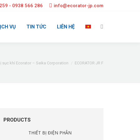
259 - 0938 566 286
info@ecorator-jp.com
ỊCH VỤ
TIN TỨC
LIÊN HỆ
Search:
bị sục khí Ecorator – Seika Corporation
ECORATOR JR F
PRODUCTS
THIẾT BỊ ĐIỆN PHÂN