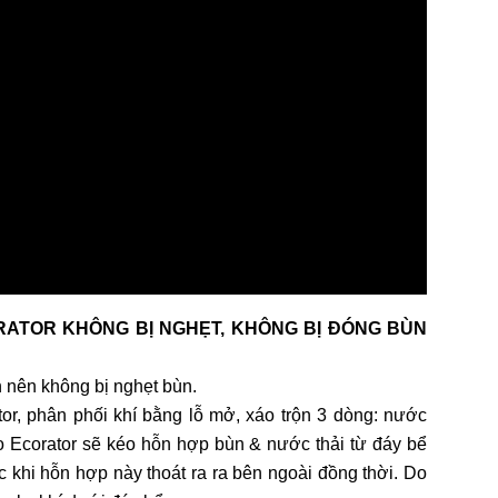
ORATOR KHÔNG BỊ NGHẸT, KHÔNG BỊ ĐÓNG BÙN
ớn nên không bị nghẹt bùn.
ctor, phân phối khí bằng lỗ mở, xáo trộn 3 dòng: nước
vào Ecorator sẽ kéo hỗn hợp bùn & nước thải từ đáy bể
ớc khi hỗn hợp này thoát ra ra bên ngoài đồng thời. Do