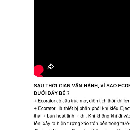
SAU THỜI GIAN VẬN HÀNH, VÌ SAO EC
DƯỚI ĐÁY BỂ ?
+
Ecorator có cấu trúc mở, diện tích thổi khí l
+ Ecorator là thiết bị phân phối khí kiểu Eje
thải + bùn hoạt tính + khí. Khi không khí đi 
lên, xảy ra hiện tượng xáo trộn bên trong trư