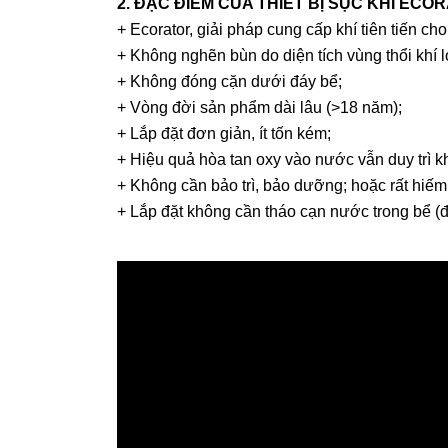
2. ĐẶC ĐIỂM CỦA THIẾT BỊ SỤC KHÍ ECO
+ Ecorator, giải pháp cung cấp khí tiên tiến ch
+ Không nghẽn bùn do diện tích vùng thổi khí l
+ Không đóng cặn dưới đáy bể;
+ Vòng đời sản phẩm dài lâu (>18 năm);
+ Lắp đặt đơn giản, ít tốn kém;
+ Hiệu quả hòa tan oxy vào nước vẫn duy trì 
+ Không cần bảo trì, bảo dưỡng; hoặc rất hiế
+ Lắp đặt không cần tháo cạn nước trong bể (đặc