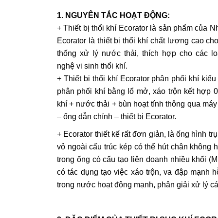
1. NGUYÊN TẮC HOẠT ĐỘNG:
+ Thiết bị thổi khí Ecorator là sản phẩm của N
Ecorator là thiết bị thổi khí chất lượng cao ch
thống xử lý nước thải, thích hợp cho các l
nghệ vi sinh thổi khí.
+ Thiết bị thổi khí Ecorator phân phối khí kiểu 
phân phối khí bằng lổ mở, xáo trộn kết hợp 
khí + nước thải + bùn hoạt tính thông qua máy 
– ống dẫn chính – thiết bị Ecorator.
+ Ecorator thiết kế rất đơn giản, là ống hình trụ
vỏ ngoài cấu trúc kép có thể hút
chân
không h
trong ống có cấu tạo liên doanh nhiều khối (Mu
có tác dụng tạo việc xáo trộn, va đập mạnh 
trong nước hoạt động mạnh, phân giải xử lý cá