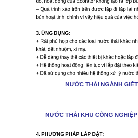
đó, hoạt động của Ecorator không tạo ra lớp bù
– Quá trình xáo trộn trên được lặp đi lặp lại 
bùn hoạt tính, chính vì vậy hiệu quả của việc 
3. ỨNG DỤNG
:
+ Rất phù hợp cho các loại nước thải khác nh
khát, dệt nhuộm, xi mạ.
+ Dễ dàng thay thế các thiết bị khác hoặc lắp
+ Hệ thống hoạt động liên tục vì lắp đặt theo k
+ Đã sử dụng cho nhiều hệ thống xử lý nước th
NƯỚC THẢI NGÀNH GIẾT
NƯỚC THẢI KHU CÔNG 
4. PHƯƠNG PHÁP LẮP ĐẶT
: