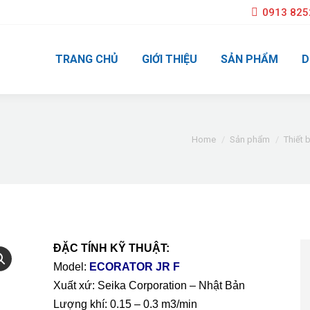
0913 825
TRANG CHỦ
GIỚI THIỆU
SẢN PHẨM
D
You are here:
Home
Sản phẩm
Thiết 
ĐẶC TÍNH KỸ THUẬT:
Model: 
ECORATOR JR F
Xuất xứ: Seika Corporation – Nhật Bản
Lượng khí: 0.15 – 0.3 m3/min