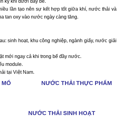
n kỵ khí dưới đáy bể.
nhiều lần tạo nên sự kết hợp tốt giữa khí, nước thải và
hòa tan oxy vào nước ngày càng tăng.
au: sinh hoạt, khu công nghiệp, ngành giấy, nước giải
 đặt mới ngay cả khi trong bể đầy nước.
iểu module.
ải tại Việt Nam.
 MỔ
NƯỚC THẢI THỰC PHẨM
NGHIỆP
NƯỚC THẢI SINH HOẠT